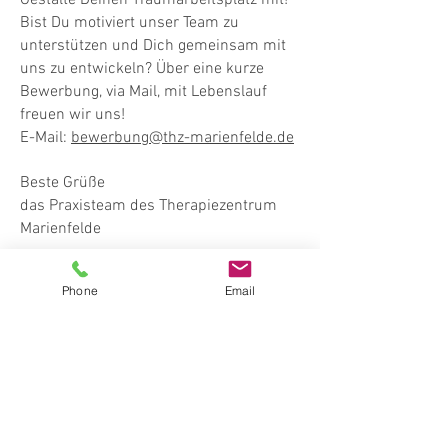
Gestalte Deinen Traumarbeitsplatz mit!
Bist Du motiviert unser Team zu
unterstützen und Dich gemeinsam mit
uns zu entwickeln? Über eine kurze
Bewerbung, via Mail, mit Lebenslauf
freuen wir uns!
E-Mail:
bewerbung@thz-marienfelde.de
Beste Grüße
das Praxisteam des Therapiezentrum
Marienfelde
Stellenangebot herunterladen
Phone
Email